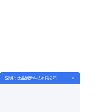
滑油（MOBIL）、埃索润滑油（ESSO）、嘉实
多润滑油(CASTROL)、BP润滑油（BP）、道达
尔润滑油（TOTAL）、加德士润滑油
（CALTEX）、福斯（FUCHS）, 克鲁勃
（kluber）润滑脂，长城润滑油，昆仑润滑油，
卡特润滑油等知名品牌润滑油。
深圳市优品润滑科技有限公司秉持“质量第一，
服务至上”的经营理念，将一如既往地为客户提
供最优质的产品和服务，共创美好未来。
查看详细
立即联系
行业应用
Industry Applications