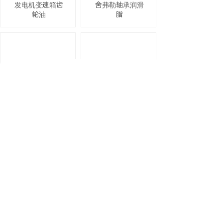
发电机变速箱齿
舍弗勒轴承润滑
轮油
脂
协同
美孚齿轮油
MOLYWHITE A
600XP320 ABB机
川崎机器人专用
器人保养专用齿
保养润滑油18KG/
轮润滑油18L/桶
桶
公司简介
About Us