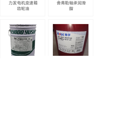
力发电机变速箱
舍弗勒轴承润滑
齿轮油
脂
协同MOLYWHITE
美孚齿轮油
A 川崎机器人专用
600XP320 ABB机
保养润滑油18KG/
器人保养专用齿
桶
轮润滑油18L/桶