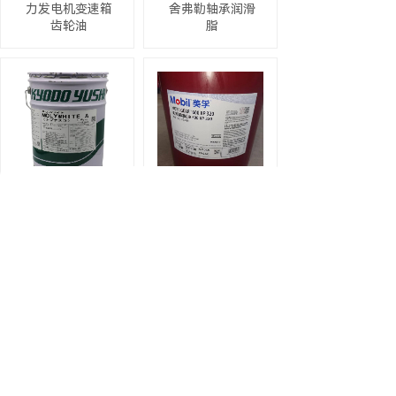
力发电机变速箱
舍弗勒轴承润滑
齿轮油
脂
协同MOLYWHITE
美孚齿轮油
A 川崎机器人专用
600XP320 ABB机
保养润滑油18KG/
器人保养专用齿
桶
轮润滑油18L/桶