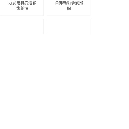
力发电机变速箱
舍弗勒轴承润滑
齿轮油
脂
协同MOLYWHITE
美孚齿轮油
A 川崎机器人专用
600XP320 ABB机
保养润滑油18KG/
器人保养专用齿
桶
轮润滑油18L/桶
公司简介
About Us