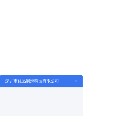
滑油（MOBIL）、埃索润滑油（ESSO）、嘉实
多润滑油(CASTROL)、BP润滑油（BP）、道达
尔润滑油（TOTAL）、加德士润滑油
（CALTEX）、福斯（FUCHS）, 克鲁勃
（kluber）润滑脂，长城润滑油，昆仑润滑油，
卡特润滑油等知名品牌润滑油。
深圳市优品润滑科技有限公司秉持“质量第一，
服务至上”的经营理念，将一如既往地为客户提
供最优质的产品和服务，共创美好未来。
查看详细
立即联系
行业应用
Industry Applications