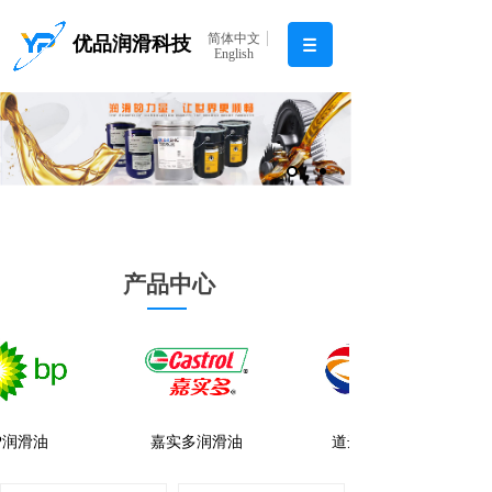
简体中文
优品润滑科技
English
产品中心
P润滑油
嘉实多润滑油
道达尔润滑油